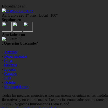
Encontranos en
+5492235253023
Av. Luro 3226 1° piso - Local "100"
Seguinos en
Asociados con
¿Qué estás buscando?
·
Terrenos
·
Departamentos
·
Casas
·
Oficinas
·
Locales
·
Garages
·
PHs
·
Hoteles
·
Monoambientes
Todas las medidas enunciadas son meramente orientativas, las medidas
ilustrativos y no contractuales. Los precios enunciados son meramente 
© 2026 Negocios Inmobiliarios Lidia Bibbó.