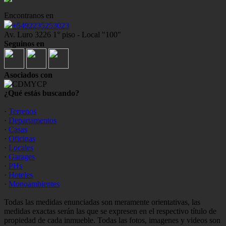
Encontranos en
+5492235253023
Av. Luro 3226 1° piso - Local "100"
Seguinos en
Asociados con
¿Qué estás buscando?
·
Terrenos
·
Departamentos
·
Casas
·
Oficinas
·
Locales
·
Garages
·
PHs
·
Hoteles
·
Monoambientes
Todas las medidas enunciadas son meramente orientativas, las
medidas exactas serán las que se expresen en el respectivo título de
propiedad de cada inmueble. Todas las fotos, imagenes y videos son