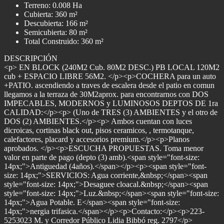
Terreno: 0.008 Ha
Cubierta: 360 m²
Descubierta: 166 m²
Semicubierta: 80 m²
Total Construido: 360 m²
DESCRIPCIÓN
<p> EN BLOCK (240M2 Cub. 80M2 DESC.) PB LOCAL 120M2
cub + ESPACIO LIBRE 56M2. </p><p>COCHERA para un auto
+PATIO. ascendiendo a traves de escalera desde el patio en comun
llegamos a la terraza de 30M2aprox. para encontrarnos con DOS
IMPECABLES, MODERNOS y LUMINOSOS DEPTOS DE 1ra
CALIDAD:</p><p> (Uno de TRES (3) AMBIENTES y el otro de
DOS (2) AMBIENTES.</p><p> Ambos cuentan con luces
dicroicas, cortinas black out, pisos ceramicos, , termotanque,
calefactores, placard y accesorios premium.</p><p>Planos
aprobados. </p><p>ESCUCHA PROPUESTAS. Toma menor
valor en parte de pago (depto (3) amb).<span style="font-size:
14px;">Antiguedad (4años).</span></p><p><span style="font-
size: 14px;">SERVICIOS: Agua corriente,&nbsp;</span><span
style="font-size: 14px;">Desaguee cloacal.&nbsp;</span><span
style="font-size: 14px;">Luz.&nbsp;</span><span style="font-size:
14px;">Agua Potable. E</span><span style="font-size:
14px;">nergia trifasica.</span></p><p>Contacto:</p><p>223-
5253023 M. y Corredor Público Lidia Bibbó reg. 2797</p>