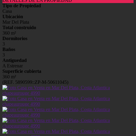
DETALLES DE LA PROPIEDAD
Tipo de Propiedad
Casa
Ubicación
Mar Del Plata
Total construido
360 m²
Dormitorios
3
Baños
3
Antiguedad
A Estrenar
Superficie cubierta
360 m²
(REF. 5890599::ZP-M-50611045)