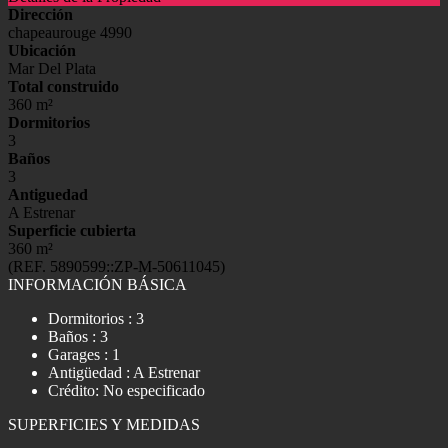
Dirección
chapeaurouge 4990
Ubicación
Mar Del Plata
Total construido
360 m²
Dormitorios
3
Baños
3
Antiguedad
A Estrenar
Superficie cubierta
360 m²
(REF. 5890599::ZP-M-50611045)
INFORMACIÓN BÁSICA
Dormitorios : 3
Baños : 3
Garages : 1
Antigüedad : A Estrenar
Crédito: No especificado
SUPERFICIES Y MEDIDAS