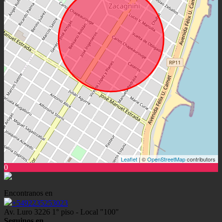
Leaflet
| ©
OpenStreetMap
contributors
0
Encontranos en
+5492235253023
Av. Luro 3226 1° piso - Local "100"
Seguinos en