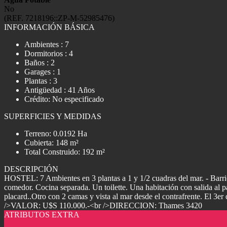
No
(REF. 7218196::ZP-M-52985476)
INFORMACIÓN BÁSICA
Ambientes : 7
Dormitorios : 4
Baños : 2
Garages : 1
Plantas : 3
Antigüedad : 41 Años
Crédito: No especificado
SUPERFICIES Y MEDIDAS
Terreno: 0.0192 Ha
Cubierta: 148 m²
Total Construido: 192 m²
DESCRIPCIÓN
HOSTEL: 7 Ambientes en 3 plantas a 1 y 1/2 cuadras del mar. - Barr
comedor. Cocina separada. Un toilette. Una habitación con salida al pa
placard..Otro con 2 camas y vista al mar desde el contrafrente. El 
/>VALOR: U$S 110.000.-<br />DIRECCION: Thames 3420
ATRIBUTOS EXTRA