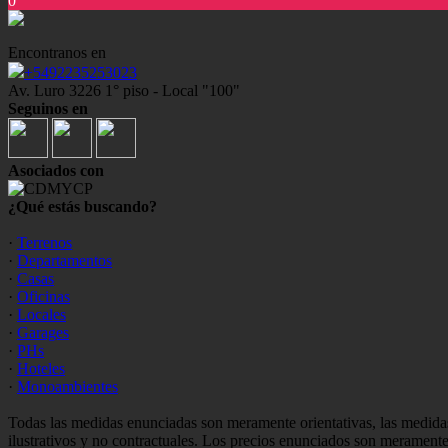
0
Encontranos en
+5492235253023
Av. Luro 3226 1° piso - Local "100"
Seguinos en
Asociados con
¿Qué estás buscando?
·
Terrenos
·
Departamentos
·
Casas
·
Oficinas
·
Locales
·
Garages
·
PHs
·
Hoteles
·
Monoambientes
Todas las medidas enunciadas son meramente orientativas, las medidas
ilustrativos y no contractuales. Los precios enunciados son meramente 