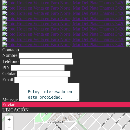
Contacto
Nombre
Teléfono
PIN
Celular
Email
Mensaje
Enviar
UBICACIÓN
+
−