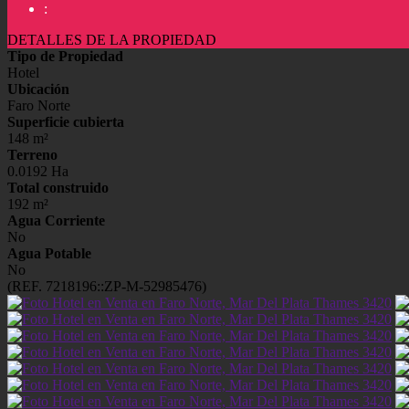
:
DETALLES DE LA PROPIEDAD
Tipo de Propiedad
Hotel
Ubicación
Faro Norte
Superficie cubierta
148 m²
Terreno
0.0192 Ha
Total construido
192 m²
Agua Corriente
No
Agua Potable
No
(REF. 7218196::ZP-M-52985476)