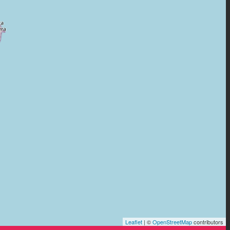
Leaflet
| ©
OpenStreetMap
contributors