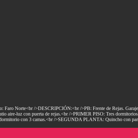
io: Faro Norte<br />DESCRIPCIÓN:<br />PB: Frente de Rejas. Garaje pa
tio aire-luz con puerta de rejas.<br />PRIMER PISO: Tres dormitorios. E
3er dormitorio con 3 camas.<br />SEGUNDA PLANTA: Quincho con parrill