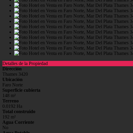
Detalles de la Propiedad
Dirección
Thames 3420
Ubicación
Faro Norte
Superficie cubierta
148 m²
Terreno
0.0192 Ha
Total construido
192 m²
Agua Corriente
No
Agua Potable