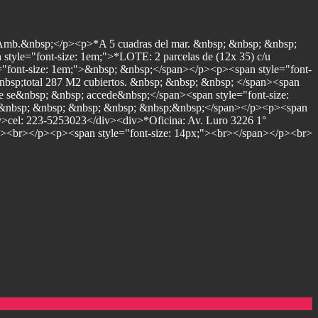
b.&nbsp;</p><p>*A 5 cuadras del mar. &nbsp; &nbsp; &nbsp;
yle="font-size: 1em;">*LOTE: 2 parcelas de (12x 35) c/u
le="font-size: 1em;">&nbsp; &nbsp;</span></p><p><span style="font-
bsp;total 287 M2 cubiertos. &nbsp; &nbsp; &nbsp; </span><span
la que se&nbsp; &nbsp; accede&nbsp;</span><span style="font-size:
nbsp; &nbsp; &nbsp; &nbsp; &nbsp; &nbsp;&nbsp;</span></p><p><span
v>cel: 223-5253023</div><div>*Oficina: Av. Luro 3226 1°
p><br></p><p><span style="font-size: 14px;"><br></span></p><br>