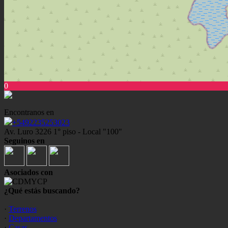
0
Encontranos en
+5492235253023
Av. Luro 3226 1° piso - Local "100"
Seguinos en
Asociados con
¿Qué estás buscando?
·
Terrenos
·
Departamentos
·
Casas