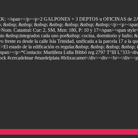
BLOCK: </span></p><p>2 GALPONES + 3 DEPTOS u OFICINAS de 2Am
 &nbsp; &nbsp; &nbsp; &nbsp; &nbsp; &nbsp; &nbsp;</p><p><span st
">Nom. Catastral: Cur: 2, SM, Mzn: 180, P: 10 y 17</span><span sty
nbsp;integrados cada uno por&nbsp; cocina, dormitorio y baño; &n
uyo frente es desde la calle Isla Trinidad, unificada a la parcela 17 a 
px;">El estado de la edificación es regular.&nbsp; &nbsp; &nbsp; &
pan></p>*Contacto: Martillera Lidia Bibbó reg 2797 T°III L°333<di
ock #cercadelmar #mardelplata #felixucamet</div><div><br></div><