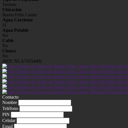
Terreno
Ubicación
Barrio Felix Camet
Agua Corriente
Sí
Agua Potable
No
Cable
No
Cloaca
No
(REF. NLA7455440)
Contacto
Nombre
Teléfono
PIN
Celular
Email