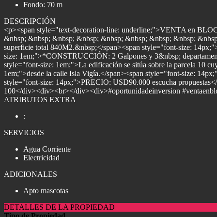
Fondo: 70 m
DESCRIPCIÓN
<p><span style="text-decoration-line: underline;">VENTA en 
&nbsp; &nbsp; &nbsp; &nbsp; &nbsp; &nbsp; &nbsp; &nbsp; &nbsp;
superficie total 840M2.&nbsp;</span><span style="font-size: 14px;
size: 1em;">*CONSTRUCCIÓN: 2 Galpones y 3&nbsp; departamento &
style="font-size: 1em;">La edificación se sitúa sobre la parcela 10 c
1em;">desde la calle Isla Vigía.</span><span style="font-size: 14
style="font-size: 14px;">PRECIO: USD90.000 escucha propuestas</s
100</div><div><br></div><div>#oportunidadeinversion #ventaenbl
ATRIBUTOS EXTRA
:
SERVICIOS
Agua Corriente
Electricidad
ADICIONALES
Apto mascotas
DETALLES DE LA PROPIEDAD
Tipo de Propiedad