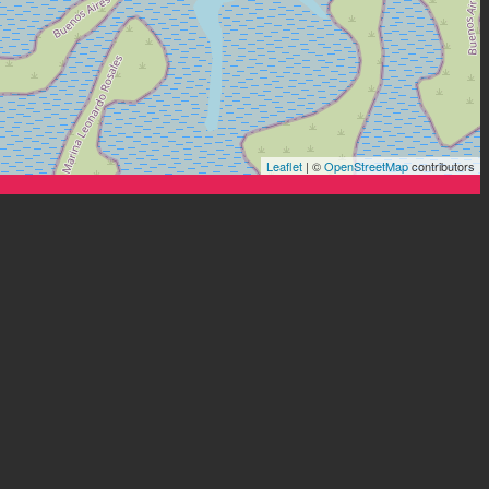
Leaflet
| ©
OpenStreetMap
contributors