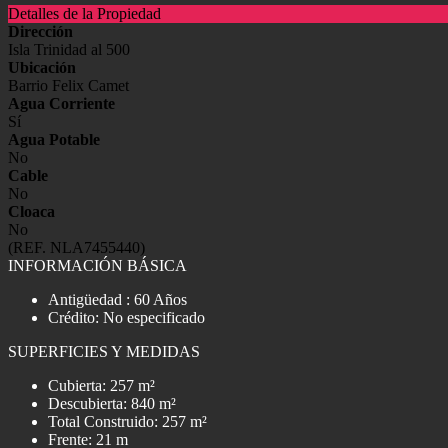
Detalles de la Propiedad
Dirección
Isla Trinidad al 500
Ubicación
Barrio Felix Camet
Agua Corriente
Sí
Agua Potable
No
Cable
No
Cloaca
No
(REF. NLA7455440)
INFORMACIÓN BÁSICA
Antigüedad : 60 Años
Crédito: No especificado
SUPERFICIES Y MEDIDAS
Cubierta: 257 m²
Descubierta: 840 m²
Total Construido: 257 m²
Frente: 21 m