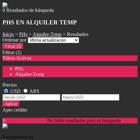
0 Resultados de búsqueda
PHS EN ALQUILER TEMP
Inicio
>
PHs
>
Alquiler-Temp
> Resultados
Ordenar por
Filtrar
(2)
Filtrar
(2)
Filtros Activos
PHs
Alquiler-Temp
Precios
USD
ARS
Aplicar
Apto crédito
0
No hubo resultados para su búsqueda
Encontranos en