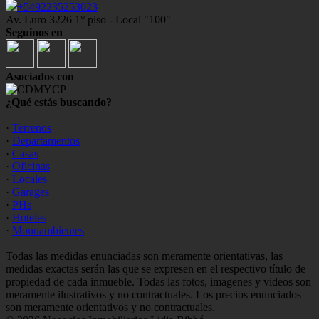
+5492235253023
Av. Luro 3226 1° piso - Local "100"
Seguinos en
Asociados con
¿Qué estás buscando?
·
Terrenos
·
Departamentos
·
Casas
·
Oficinas
·
Locales
·
Garages
·
PHs
·
Hoteles
·
Monoambientes
Todas las medidas enunciadas son meramente orientativas, las
medidas exactas serán las que se expresen en el respectivo título de
propiedad de cada inmueble. Todas las fotos, imagenes y videos son
meramente ilustrativos y no contractuales. Los precios enunciados
son meramente orientativos y no contractuales.